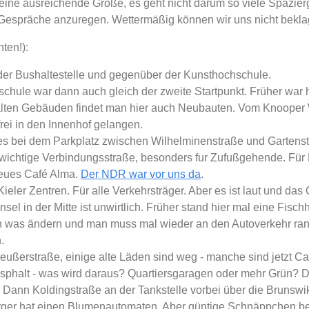
 eine ausreichende Größe, es geht nicht darum so viele Spazie
Gespräche anzuregen. Wettermäßig können wir uns nicht bekla
ten!):
 der Bushaltestelle und gegenüber der Kunsthochschule.
chule war dann auch gleich der zweite Startpunkt. Früher war 
lten Gebäuden findet man hier auch Neubauten. Vom Knooper 
rei in den Innenhof gelangen.
es bei dem Parkplatz zwischen Wilhelminenstraße und Gartenst
 wichtige Verbindungsstraße, besonders fur Zufußgehende. Für
 neues Café Alma.
Der NDR war vor uns da
.
Kieler Zentren. Für alle Verkehrsträger. Aber es ist laut und da
sel in der Mitte ist unwirtlich. Früher stand hier mal eine Fisch
h was ändern und man muss mal wieder an den Autoverkehr ran,
.
reußerstraße, einige alte Läden sind weg - manche sind jetzt C
l Asphalt - was wird daraus? Quartiersgaragen oder mehr Grü
. Dann Koldingstraße an der Tankstelle vorbei über die Brunswi
ger hat einen Blumenautomaten. Aber güntige Schnäppchen be