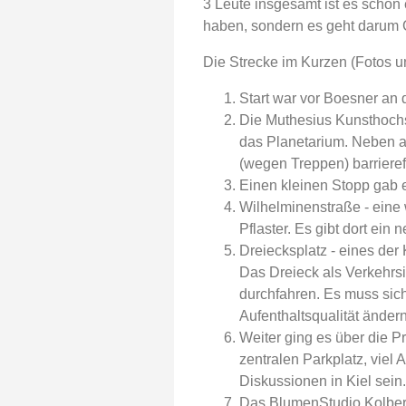
3 Leute insgesamt ist es schon
haben, sondern es geht darum 
Die Strecke im Kurzen (Fotos un
Start war vor Boesner an
Die Muthesius Kunsthochs
das Planetarium. Neben a
(wegen Treppen) barrieref
Einen kleinen Stopp gab 
Wilhelminenstraße - eine
Pflaster. Es gibt dort ein
Dreiecksplatz - eines der 
Das Dreieck als Verkehrsin
durchfahren. Es muss sic
Aufenthaltsqualität ändern
Weiter ging es über die P
zentralen Parkplatz, vie
Diskussionen in Kiel sein
Das BlumenStudio Kolber