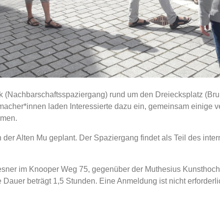
k (Nachbarschaftsspaziergang) rund um den Dreiecksplatz (Bruns
macher*innen laden Interessierte dazu ein, gemeinsam einige 
mmen.
n der Alten Mu geplant. Der Spaziergang findet als Teil des in
oesner im Knooper Weg 75, gegenüber der Muthesius Kunsthochs
Dauer beträgt 1,5 Stunden. Eine Anmeldung ist nicht erforderlic