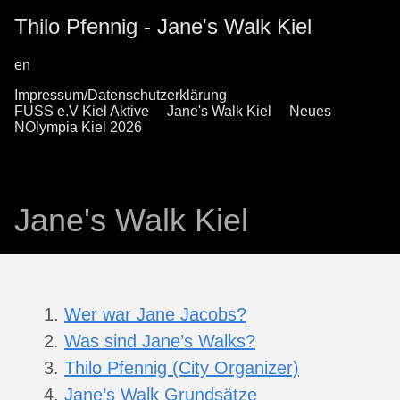
Thilo Pfennig - Jane's Walk Kiel
en
Impressum/Datenschutzerklärung
FUSS e.V Kiel Aktive
Jane's Walk Kiel
Neues
NOlympia Kiel 2026
Jane's Walk Kiel
Wer war Jane Jacobs?
Was sind Jane’s Walks?
Thilo Pfennig (City Organizer)
Jane’s Walk Grundsätze