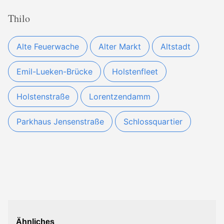
Thilo
Alte Feuerwache
Alter Markt
Altstadt
Emil-Lueken-Brücke
Holstenfleet
Holstenstraße
Lorentzendamm
Parkhaus Jensenstraße
Schlossquartier
Ähnliches