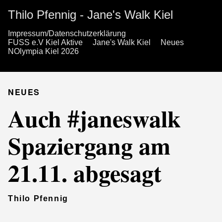
Thilo Pfennig - Jane's Walk Kiel
Impressum/Datenschutzerklärung
FUSS e.V Kiel Aktive
Jane's Walk Kiel
Neues
NOlympia Kiel 2026
NEUES
Auch #janeswalk
Spaziergang am
21.11. abgesagt
Thilo Pfennig