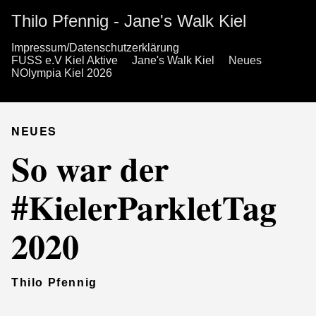
Thilo Pfennig - Jane's Walk Kiel
Impressum/Datenschutzerklärung
FUSS e.V Kiel Aktive
Jane's Walk Kiel
Neues
NOlympia Kiel 2026
NEUES
So war der
#KielerParkletTag
2020
Thilo Pfennig