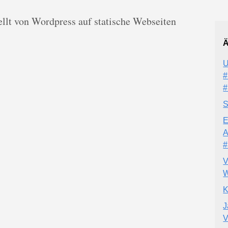
llt von Wordpress auf statische Webseiten
Ä
U
#
#
S
E
A
#
V
W
K
J
V