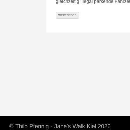
gleichzeitig illegal parkende Fahrze
weiterlesen
© Thilo Pfennig - Jane's Walk Kiel 2026