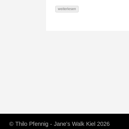
weiterlesen
© Thilo Pfennig - Jane's Walk Kiel 2026