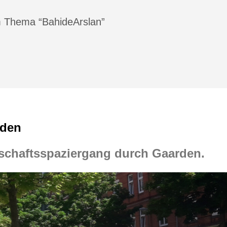
m Thema “BahideArslan”
rden
rschaftsspaziergang durch Gaarden.