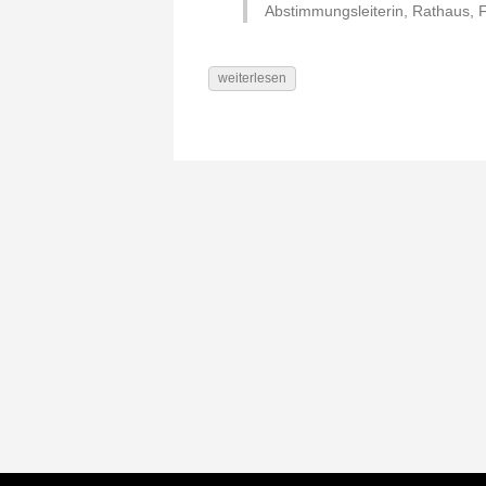
Abstimmungsleiterin, Rathaus, F
weiterlesen