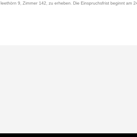
leethörn 9, Zimmer 142, zu erheben. Die Einspruchsfrist beginnt am 24